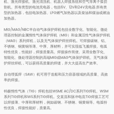
机、激光焊接机、激光清洗机、机器人焊接系统和空气等离子弧切
割机。所有类型的电池充电器，包括6V、12V和24V充电器.所有类
型的加热器，包括电加热器、LPG燃气加热器以及柴油和煤油或燃油
加热器。
MIG/MAG/NBC半自动气体保护焊机包括全数字化、智能化、微处
理器控制的金属惰性气体保护焊机（MIG）和金属活性气体保护焊机
（MAG）系列焊机，以及无气体保护焊丝焊机。可焊接碳钢、铝、
不锈钢、铜黄铜等薄、中厚、厚材料，并可实现低飞溅焊接。电弧
特性优良，性能好，焊接质量高。焊接操作简便。采用全数字化、
智能化、微处理器控制的高端MIG或MAG气体保护焊机、无气体保
护焊丝焊机，可以获得高质量的焊缝，并大大提高生产效率。
自动埋弧焊（SAW）机可用于造船和压力容器领域的高质量、高效
率的焊接。
钨极惰性气体（TIG）焊机包括WSME AC/DC系列TIG焊机、WSM
系列TIG焊机和WS系列TIG焊机。交直流和脉冲电流TIG焊接工艺可
以焊接薄、中厚和厚材料，例如碳钢、不锈钢、铜黄铜等。电弧特
性优良，焊接性能好，质量高。