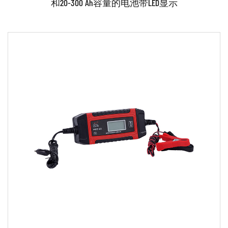
和20-300 Ah容量的电池带LED显示
汽车电池充电器生产：
汽车电池充电器的生产过程可能会根据充电器的具体设计
和规格而有所不同。然而，生产过程中的一些常见步骤可
能包括：
设计：这可能涉及创建详细的图纸和原型，以确保充电器
满足所有必要的规格并正常运行。
参数：
材料选择：下一步是选择用于制造充电器的材料。这可能
- 自动温度控制 - 微处理器控制全自动7步充电曲线 - 8
包括选择用于构造充电器的金属、塑料或其他材料的类
个充电程序 12/24V（包括复兴和涓流充电，包括附加
型。
模式：冬季和 AGM） - 2个供电方案（供电方案12V和
制造：一旦选择了材料，充电器的各个部件就可以使用机
24V） - 双层电路板技...
阅读更多
械加工、铸造或注塑等各种技术来制造。
组装：充电器的各个部件制造完成后，通常会组装成一个
完整的单元。这可能涉及使用螺钉、螺栓或其他紧固件将
部件连接在一起。