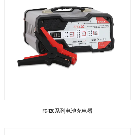
参数：
●采用MOSFET和先进的开关电源控制技术。 ●单相，
便携式，可为6/12/24V铅酸电池充电。 ●过载/过热保
护 ●防反接保护 ●浮充功能 ●适用于各种电瓶、轿车、
货车、轻卡 ●附带配件：充电线、两...
阅读更多
FC-12C系列电池充电器