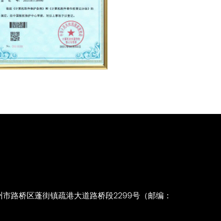
市路桥区蓬街镇疏港大道路桥段2299号（邮编：