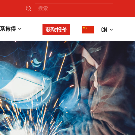
系肯得
CN
获取报价