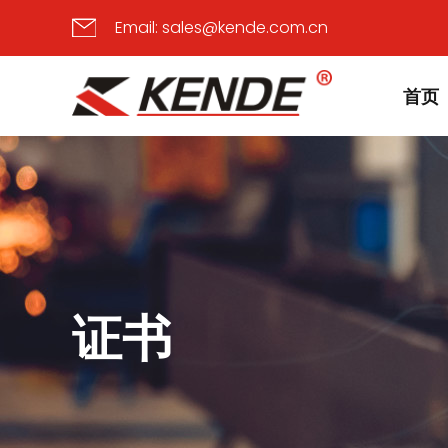
Email:
sales@kende.com.cn
首页
证书